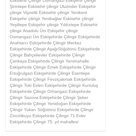
Eskisehir Çilingir Osmangazi Eskişehir çilingir
Şirintepe Eskisehir çilingir Uluönder Eskişehir
çilingir Vişnelik Eskisehir çilingir Yenikent
Eskişehir çilingir Yenibağlar Eskisehir çilingir
Yeşiltepe Eskişehir çilingir Yıldıztepe Eskisehir
çilingir Anadolu Üni Eskişehir çilingir
Osmangazi Üni Eskişehirde Çilingir Eskişehirde
Anahtarcı Eskişehirde Çilingir Merkez
Eskişehirde Çilingir AşağıSöğütönü Eskişehirde
Çilingir Bahçelievler Eskişehirde Çilingir
Çankaya Eskişehirde Çilingir Yenimahalle
Eskişehirde Çilingir Emek Eskişehirde Çilingir
Ertuğrulgazi Eskişehirde Çilingir Esentepe
Eskişehirde Çilingir Fevziçakmak Eskişehirde
Çilingir Toki Evleri Eskişehirde Çilingir Kurtuluş
Eskişehirde Çilingir Orhangazi Eskişehirde
Çilingir Sazova Eskişehirde Çilingir Şeker
Eskişehirde Çilingir Yenidoğan Eskişehirde
Çilingir Yukarı Söğütönü Eskişehirde Çilingir
Zincirlikuyu Eskişehirde Çilingir 71 Evler
Eskişehirde Çilingir 75. yıl mahallesi