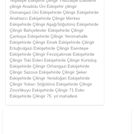
Yeşiltepe Eskişehir çilingir Yıldıztepe Eskisehir
çilingir Anadolu Üni Eskişehir çilingir
Osmangazi Üni Eskişehirde Çilingir Eskişehirde
Anahtarcı Eskişehirde Çilingir Merkez
Eskişehirde Çilingir AşağıSöğütönü Eskişehirde
Çilingir Bahçelievler Eskişehirde Çilingir
Çankaya Eskişehirde Çilingir Yenimahalle
Eskişehirde Çilingir Emek Eskişehirde Çilingir
Ertuğrulgazi Eskişehirde Çilingir Esentepe
Eskişehirde Çilingir Fevziçakmak Eskişehirde
Çilingir Toki Evleri Eskişehirde Çilingir Kurtuluş
Eskişehirde Çilingir Orhangazi Eskişehirde
Çilingir Sazova Eskişehirde Çilingir Şeker
Eskişehirde Çilingir Yenidoğan Eskişehirde
Çilingir Yukarı Söğütönü Eskişehirde Çilingir
Zincirlikuyu Eskişehirde Çilingir 71 Evler
Eskişehirde Çilingir 75. yıl mahallesi