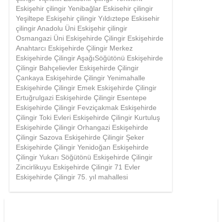
Eskişehir çilingir Yenibağlar Eskisehir çilingir
Yeşiltepe Eskişehir çilingir Yıldıztepe Eskisehir
çilingir Anadolu Üni Eskişehir çilingir
Osmangazi Üni Eskişehirde Çilingir Eskişehirde
Anahtarcı Eskişehirde Çilingir Merkez
Eskişehirde Çilingir AşağıSöğütönü Eskişehirde
Çilingir Bahçelievler Eskişehirde Çilingir
Çankaya Eskişehirde Çilingir Yenimahalle
Eskişehirde Çilingir Emek Eskişehirde Çilingir
Ertuğrulgazi Eskişehirde Çilingir Esentepe
Eskişehirde Çilingir Fevziçakmak Eskişehirde
Çilingir Toki Evleri Eskişehirde Çilingir Kurtuluş
Eskişehirde Çilingir Orhangazi Eskişehirde
Çilingir Sazova Eskişehirde Çilingir Şeker
Eskişehirde Çilingir Yenidoğan Eskişehirde
Çilingir Yukarı Söğütönü Eskişehirde Çilingir
Zincirlikuyu Eskişehirde Çilingir 71 Evler
Eskişehirde Çilingir 75. yıl mahallesi