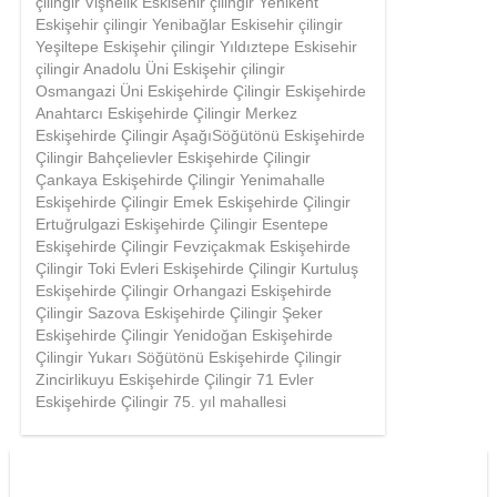
çilingir Vişnelik Eskisehir çilingir Yenikent
Eskişehir çilingir Yenibağlar Eskisehir çilingir
Yeşiltepe Eskişehir çilingir Yıldıztepe Eskisehir
çilingir Anadolu Üni Eskişehir çilingir
Osmangazi Üni Eskişehirde Çilingir Eskişehirde
Anahtarcı Eskişehirde Çilingir Merkez
Eskişehirde Çilingir AşağıSöğütönü Eskişehirde
Çilingir Bahçelievler Eskişehirde Çilingir
Çankaya Eskişehirde Çilingir Yenimahalle
Eskişehirde Çilingir Emek Eskişehirde Çilingir
Ertuğrulgazi Eskişehirde Çilingir Esentepe
Eskişehirde Çilingir Fevziçakmak Eskişehirde
Çilingir Toki Evleri Eskişehirde Çilingir Kurtuluş
Eskişehirde Çilingir Orhangazi Eskişehirde
Çilingir Sazova Eskişehirde Çilingir Şeker
Eskişehirde Çilingir Yenidoğan Eskişehirde
Çilingir Yukarı Söğütönü Eskişehirde Çilingir
Zincirlikuyu Eskişehirde Çilingir 71 Evler
Eskişehirde Çilingir 75. yıl mahallesi